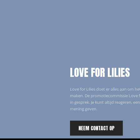
LOVE FOR LILIES
Love for Lilies doet er alles aan om he
maken. De promotiecommissie Love for
in gesprek. Je kunt altijd reageren, een
mening geven.
NEEM CONTACT OP