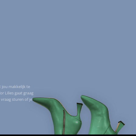
t jou makkelijk te
 Lilies gaat graag
 vraag sturen of je