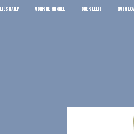
ILIES DAILY
VOOR DE HANDEL
OVER LELIE
OVER LOV
ILIES DAILY
VOOR DE HANDEL
OVER LELIE
OVER LOV