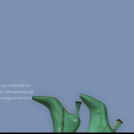
t jou makkelijk te
 Lilies gaat graag
 vraag sturen of je