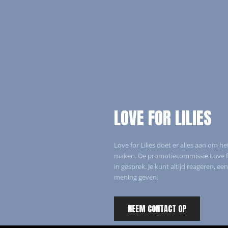
LOVE FOR LILIES
Love for Lilies doet er alles aan om he
maken. De promotiecommissie Love for
in gesprek. Je kunt altijd reageren, een
mening geven.
NEEM CONTACT OP